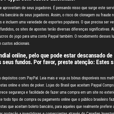
se aproveitam de seus jogadores. É pensando nisso que surge este serv
ta bancária de seus jogadores. Assim, o risco de clonagem ou fraude no
e incluem uma variedade de esportes populares. O que precisa ser veri
ndidos, os sites de apostas terão diversas diferenças significativas. A
 lucros do jogo para uma conta Paypal também. O recebimento desses luc
 custos adicionais.
ndial online, pelo que pode estar descansado d
s seus fundos. Por favor, preste atenção: Estes 
depósitos com PayPal. Leia mais e veja os bônus disponíveis nos melh
ostas online e sites de poker. Lojas do Brasil que aceitam Paypal Comp
erece segurança e facilidade de fazer uma compra em um site no exterio
 todo tipo de compra ou pagamento online que o público brasileiro faz
ostas que aceitam boleto bancário, para aqueles que realmente prefere u
r proteção a investidores e comerciantes através do Canadian Investor