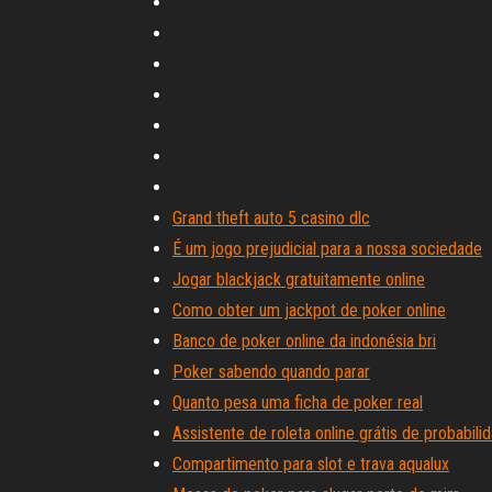
Grand theft auto 5 casino dlc
É um jogo prejudicial para a nossa sociedade
Jogar blackjack gratuitamente online
Como obter um jackpot de poker online
Banco de poker online da indonésia bri
Poker sabendo quando parar
Quanto pesa uma ficha de poker real
Assistente de roleta online grátis de probabili
Compartimento para slot e trava aqualux