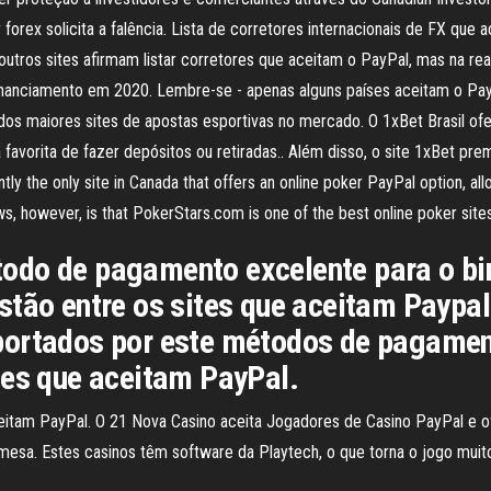
forex solicita a falência. Lista de corretores internacionais de FX que
 outros sites afirmam listar corretores que aceitam o PayPal, mas na re
nanciamento em 2020. Lembre-se - apenas alguns países aceitam o Pay
dos maiores sites de apostas esportivas no mercado. O 1xBet Brasil o
favorita de fazer depósitos ou retiradas.. Além disso, o site 1xBet 
ntly the only site in Canada that offers an online poker PayPal option, 
s, however, is that PokerStars.com is one of the best online poker sit
odo de pagamento excelente para o bi
stão entre os sites que aceitam Paypa
portados por este métodos de pagamen
tes que aceitam PayPal.
ceitam PayPal. O 21 Nova Casino aceita Jogadores de Casino PayPal e
esa. Estes casinos têm software da Playtech, o que torna o jogo muito 