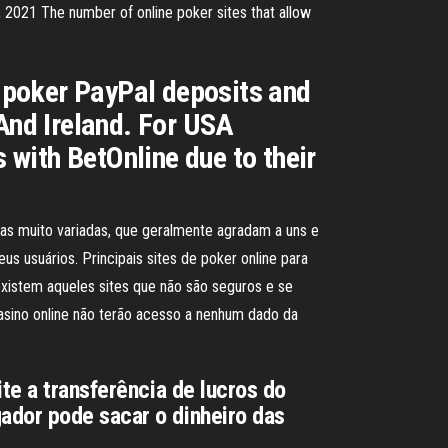
, 2021 The number of online poker sites that allow
s poker PayPal deposits and
 And Ireland. For USA
 with BetOnline due to their
icas muito variadas, que geralmente agradam a uns e
s usuários. Principais sites de poker online para
existem aqueles sites que não são seguros e se
asino online não terão acesso a nenhum dado da
te a transferência de lucros do
ador pode sacar o dinheiro das